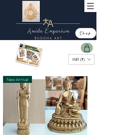
Shop
INR (₹)
New Arrival