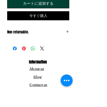
カートに追加する
今すぐ購入
Non returnable.
Exchange only
Information
About us
Blog
Contact us
For Inquiry
info@theamida.com