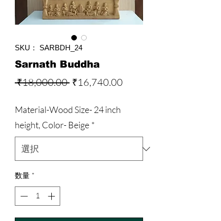
SKU： SARBDH_24
Sarnath Buddha
通
セ
 ₹18,000.00 
₹16,740.00
常
ー
Material-Wood Size- 24 inch
価
ル
height, Color- Beige
*
格
価
格
数量
*