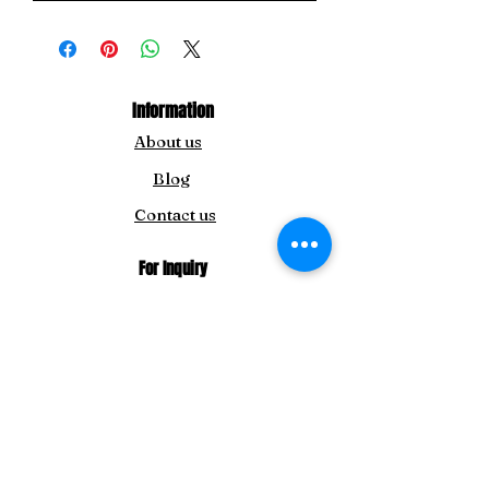
Information
About us
Blog
Contact us
For Inquiry
info@theamida.com
amidaemporium@gmail.com
For Japan Customers:
amitbengoshi@gmail.com
Tel:
+91-8292411195