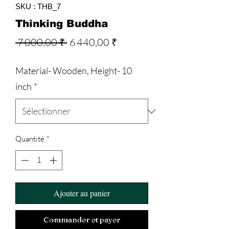
SKU : THB_7
Thinking Buddha
Prix
Prix
 7 000,00 ₹ 
6 440,00 ₹
original
promotionnel
Material- Wooden, Height- 10
inch
*
Quantité
*
Ajouter au panier
Commander et payer