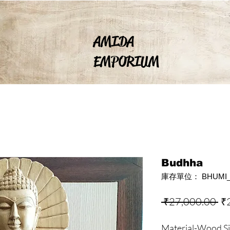
AMIDA
EMPORIUM
Budhha
庫存單位： BHUMI_
一
 ₹27,000.00 
₹
般
Material-Wood Siz