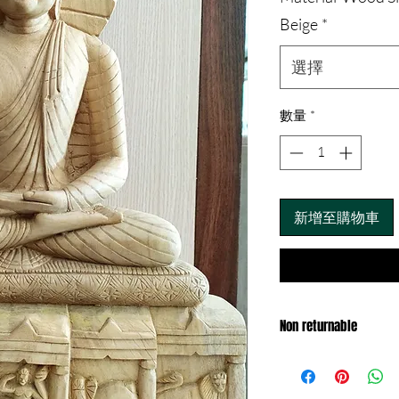
價
Beige
*
格
選擇
數量
*
新增至購物車
Non returnable
Exchange only with 1